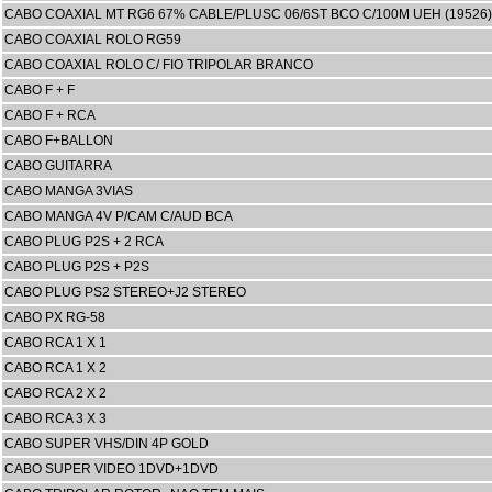
CABO COAXIAL MT RG6 67% CABLE/PLUSC 06/6ST BCO C/100M UEH (19526)
CABO COAXIAL ROLO RG59
CABO COAXIAL ROLO C/ FIO TRIPOLAR BRANCO
CABO F + F
CABO F + RCA
CABO F+BALLON
CABO GUITARRA
CABO MANGA 3VIAS
CABO MANGA 4V P/CAM C/AUD BCA
CABO PLUG P2S + 2 RCA
CABO PLUG P2S + P2S
CABO PLUG PS2 STEREO+J2 STEREO
CABO PX RG-58
CABO RCA 1 X 1
CABO RCA 1 X 2
CABO RCA 2 X 2
CABO RCA 3 X 3
CABO SUPER VHS/DIN 4P GOLD
CABO SUPER VIDEO 1DVD+1DVD